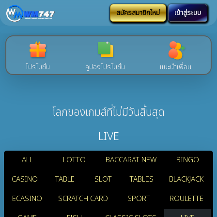
สมัครสมาชิกใหม่
เข้าสู่ระบบ
โปรโมชั่น
คูปองโปรโมชั่น
แนะนำเพื่อน
โลกของเกมส์ที่ไม่มีวันสิ้นสุด
LIVE
ALL
LOTTO
BACCARAT NEW
BINGO
CASINO
TABLE
SLOT
TABLES
BLACKJACK
ECASINO
SCRATCH CARD
SPORT
ROULETTE