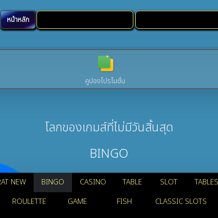
Username
Username
หน้าหลัก
คูปองโปรโมชั่น
โลกของเกมส์ที่ไม่มีวันสิ้นสุด
BINGO
RAT NEW
BINGO
CASINO
TABLE
SLOT
TABLE
ROULETTE
GAME
FISH
CLASSIC SLOTS