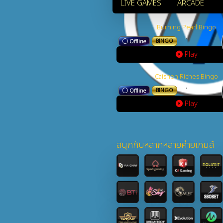
LIVE GAMES
ARCADE
Burning Pearl Bingo
Offline
BINGO
Play
Caishen Riches Bingo
Offline
BINGO
Play
สนุกกับหลากหลายค่ายเกมส์