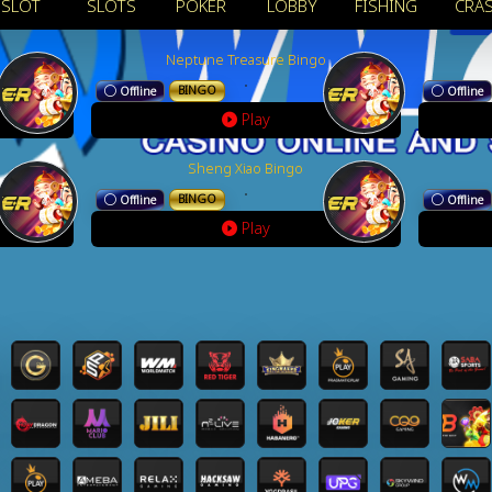
SLOT
SLOTS
POKER
LOBBY
FISHING
CRA
Neptune Treasure Bingo
Offline
BINGO
Offline
Play
Sheng Xiao Bingo
Offline
BINGO
Offline
Play