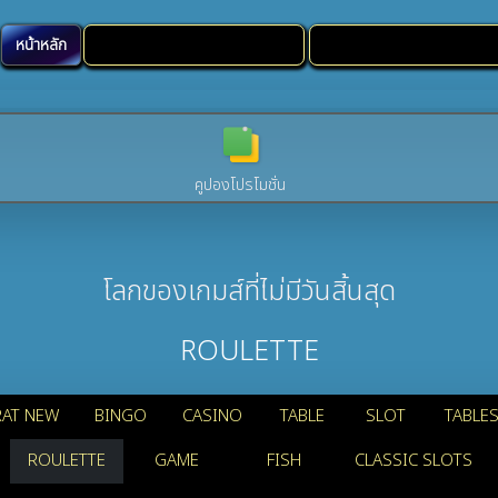
Username
Username
หน้าหลัก
คูปองโปรโมชั่น
โลกของเกมส์ที่ไม่มีวันสิ้นสุด
ROULETTE
RAT NEW
BINGO
CASINO
TABLE
SLOT
TABLE
ROULETTE
GAME
FISH
CLASSIC SLOTS